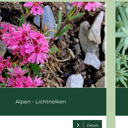
Alpen - Lichtnelken
chevron_right
Details