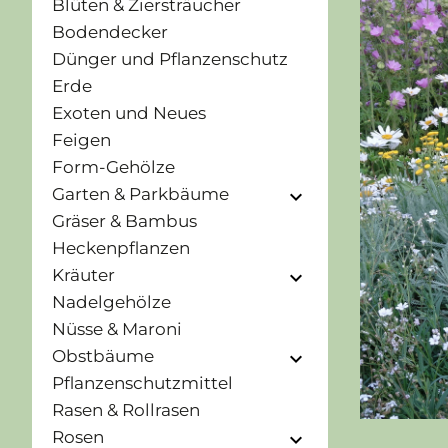
Blüten & Ziersträucher
Bodendecker
Dünger und Pflanzenschutz
Erde
Exoten und Neues
Feigen
Form-Gehölze
Garten & Parkbäume
expand_more
Gräser & Bambus
Heckenpflanzen
Kräuter
expand_more
Nadelgehölze
Nüsse & Maroni
Obstbäume
expand_more
Pflanzenschutzmittel
Rasen & Rollrasen
Rosen
expand_more