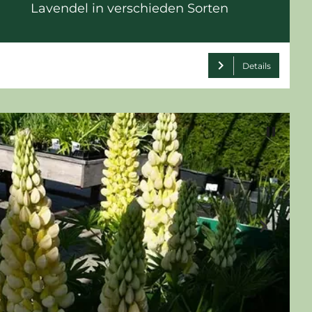
Lavendel in verschieden Sorten
chevron_right
Details
pause
left
chevron_right