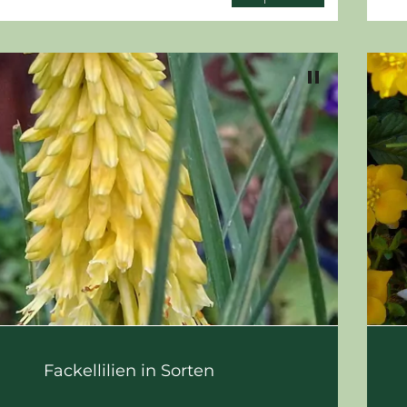
pause
chevron_right
Fackellilien in Sorten