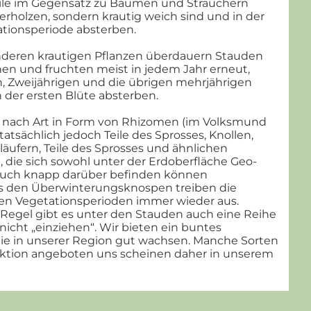
eile im Gegensatz zu Bäumen und Sträuchern
verholzen, sondern krautig weich sind und in der
ationsperiode absterben.
nderen krautigen Pflanzen überdauern Stauden
en und fruchten meist in jedem Jahr erneut,
n, Zweijährigen und die übrigen mehrjährigen
 der ersten Blüte absterben.
 nach Art in Form von Rhizomen (im Volksmund
atsächlich jedoch Teile des Sprosses, Knollen,
läufern, Teile des Sprosses und ähnlichen
 die sich sowohl unter der Erdoberfläche Geo-
 auch knapp darüber befinden können
s den Überwinterungsknospen treiben die
en Vegetationsperioden immer wieder aus.
Regel gibt es unter den Stauden auch eine Reihe
nicht „einziehen“. Wir bieten ein buntes
ie in unserer Region gut wachsen. Manche Sorten
uktion angeboten uns scheinen daher in unserem