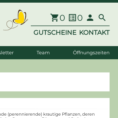
0
0
shopping_cart
list_alt
person
search
GUTSCHEINE
KONTAKT
letter
Team
Öffnungszeiten
de (perennierende) krautige Pflanzen, deren