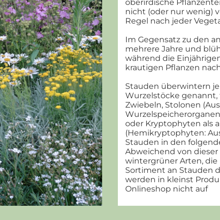
oberirdische Pflanzent
nicht (oder nur wenig) 
Regel nach jeder Veget
Im Gegensatz zu den a
mehrere Jahre und blüh
während die Einjährige
krautigen Pflanzen nach
Stauden überwintern je
Wurzelstöcke genannt, t
Zwiebeln, Stolonen (Aus
Wurzelspeicherorganen,
oder Kryptophyten als
(Hemikryptophyten: Au
Stauden in den folgend
Abweichend von dieser 
wintergrüner Arten, die 
Sortiment an Stauden d
werden in kleinst Prod
Onlineshop nicht auf