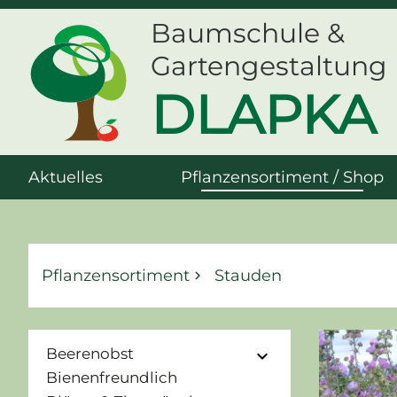
Baumschule &
Gartengestaltung
DLAPKA
Aktuelles
Pflanzensortiment / Shop
Pflanzensortiment
Stauden
keyboard_arrow_right
Beerenobst
expand_more
Bienenfreundlich