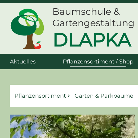
Baumschule &
Gartengestaltung
DLAPKA
Aktuelles
Pflanzensortiment / Shop
Pflanzensortiment
Garten & Parkbäume
keyboard_arrow_right