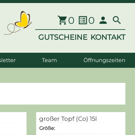
0
0
shopping_cart
list_alt
person
search
GUTSCHEINE
KONTAKT
letter
Team
Öffnungszeiten
großer Topf (Co) 15l
Größe: