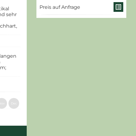
list_alt
Preis auf Anfrage
ikal
nd sehr
chhart,
 langen
n
um;
Nov
Dec