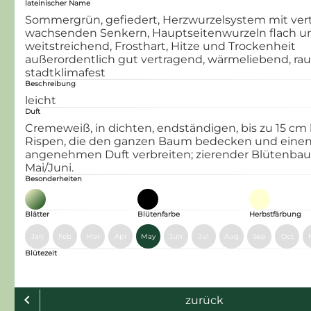
lateinischer Name
Sommergrün, gefiedert, Herzwurzelsystem mit vert
wachsenden Senkern, Hauptseitenwurzeln flach u
weitstreichend, Frosthart, Hitze und Trockenheit
außerordentlich gut vertragend, wärme­liebend, rau
stadtklimafest
Beschreibung
leicht
Duft
Cremeweiß, in dichten, endständigen, bis zu 15 cm
Rispen, die den ganzen Baum bedecken und eine
angenehmen Duft verbreiten; zierender Blütenba
Mai/Juni.
Besonderheiten
Blätter
Blütenfarbe
Herbstfärbung
Jan
Feb
Mar
Apr
May
Jun
Jul
Aug
Sep
Oct
Blütezeit
chevron_left
zurück